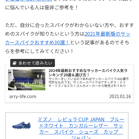
に悩んでいる人は是非ご参考を！
ただ、自分に合ったスパイクがわからいない方や、おすす
めのスパイクが知りたいという方は
2021
年最新版のサッ
カースパイクおすすめ
30
選！
という記事があるのでそち
らを参考にしてみてください！
2024年最新おすすめなサッカースパイク人気ラ
ンキング20選＆選び方！
サッカーをしているのであればサッカースパイクは必要不
可欠なものです。サッカースパイクはアディダス・ナイ
キ・ミズノなどたくさんのメーカーから発売されておりど
のサッカースパイクがいいのかわからないですよね。そん
な方のために今回はサッカー歴15年目の僕がサッカースパ
arry-life.com
2021.01.16
イクの選び方からおすすめのサッカースパイクを紹介しま
す。
ミズノ レビュラ CUP JAPAN ブルー
×ホワイト カンガルーレザー サッ
カー スパイク シューズ カップ
ジャパン