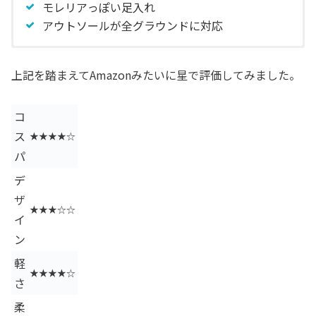
モレリアっぽい足入れ
アウトソールが全グラウンドに対応
手入れが大変
上記を踏まえてAmazonみたいに星で評価してみました。
コ
ス
★★★★☆
パ
デ
ザ
★★★☆☆
イ
ン
軽
★★★★☆
さ
柔