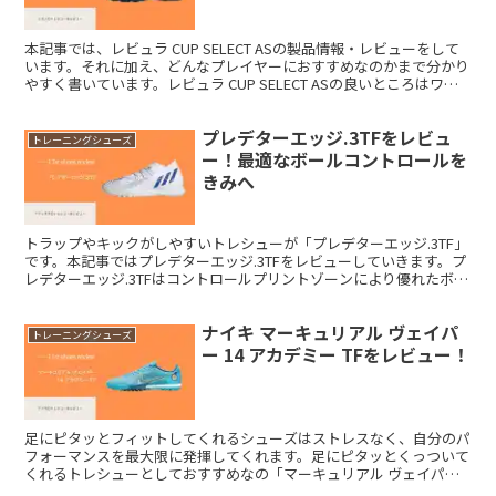
本記事では、レビュラ CUP SELECT ASの製品情報・レビューをして
います。それに加え、どんなプレイヤーにおすすめなのかまで分かり
やすく書いています。レビュラ CUP SELECT ASの良いところはワイ
ドに作られているところです。これにより、日本人に合いやすいシュ
ーズに仕上がっています。他には・・・
プレデターエッジ.3TFをレビュ
トレーニングシューズ
ー！最適なボールコントロールを
きみへ
トラップやキックがしやすいトレシューが「プレデターエッジ.3TF」
です。本記事ではプレデターエッジ.3TFをレビューしていきます。プ
レデターエッジ.3TFはコントロールプリントゾーンにより優れたボー
ルコントロールが実現されています。他にも、独特な履き口により安
定したフィット感を与えてくれます。
ナイキ マーキュリアル ヴェイパ
トレーニングシューズ
ー 14 アカデミー TFをレビュー！
足にピタッとフィットしてくれるシューズはストレスなく、自分のパ
フォーマンスを最大限に発揮してくれます。足にピタッとくっついて
くれるトレシューとしておすすめなの「マーキュリアル ヴェイパー
14 アカデミー TF」です。マーキュリアルヴェイパー14アカデミーTF