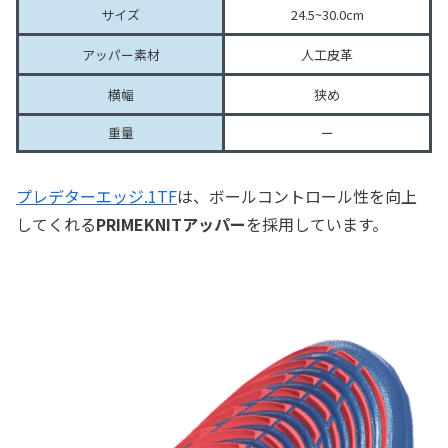
サイズ
24.5~30.0cm
アッパー素材
人工皮革
横幅
狭め
重量
ー
プレデターエッジ.1TF
は、ボールコントロール性を向上
してくれる
PRIMEKNITアッパー
を採用しています。