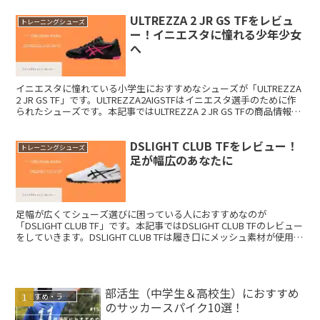
は合成素材にテクスチャ
ULTREZZA 2 JR GS TFをレビュ
トレーニングシューズ
ー！イニエスタに憧れる少年少女
へ
イニエスタに憧れている小学生におすすめなシューズが「ULTREZZA
2 JR GS TF」です。ULTREZZA2AIGSTFはイニエスタ選手のために作
られたシューズです。本記事ではULTREZZA 2 JR GS TFの商品情報と
レビューをしていきます。このシューズは人工皮革で作られているの
で、お手入れが楽です。
DSLIGHT CLUB TFをレビュー！
トレーニングシューズ
足が幅広のあなたに
足幅が広くてシューズ選びに困っている人におすすめなのが
「DSLIGHT CLUB TF」です。本記事ではDSLIGHT CLUB TFのレビュー
をしていきます。DSLIGHT CLUB TFは履き口にメッシュ素材が使用さ
れているので蒸れることが少ないです。足幅は、ほかのメーカーのシ
ューズよりも広めに作られています。
部活生（中学生＆高校生）におすすめ
おすすめ・ランキング
のサッカースパイク10選！