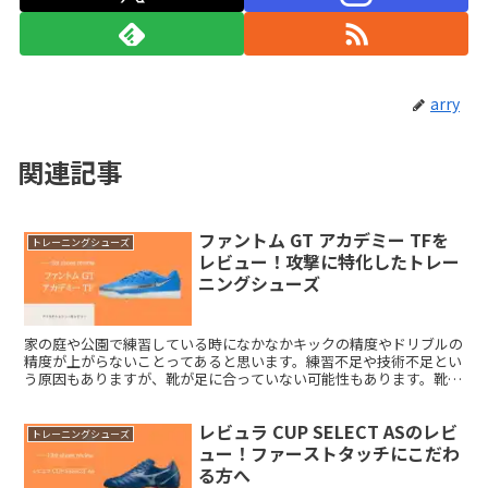
arry
関連記事
ファントム GT アカデミー TFを
トレーニングシューズ
レビュー！攻撃に特化したトレー
ニングシューズ
家の庭や公園で練習している時になかなかキックの精度やドリブルの
精度が上がらないことってあると思います。練習不足や技術不足とい
う原因もありますが、靴が足に合っていない可能性もあります。靴の
コンセプトと自分の目的が合っていると案外上手になりやすかったり
します。今回はキックの精度やドリブルの質を上げてくれるトレーニ
レビュラ CUP SELECT ASのレビ
ングシューズを紹介します。それがファントム GT アカデミー TFで
トレーニングシューズ
す。
ュー！ファーストタッチにこだわ
る方へ