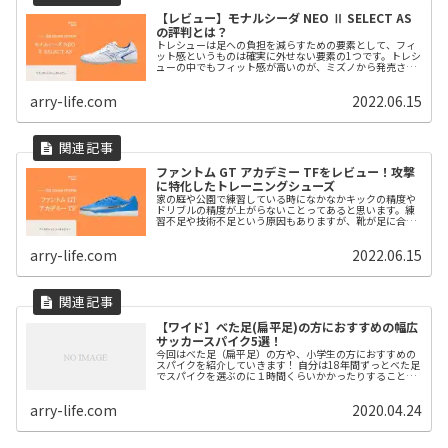
【レビュー】モナルシーダ NEO Ⅱ SELECT AS
の評判とは？
トレシューは足への負担を減らすための要素として、フィ
ット感というものは確実に外せない要素の1つです。トレシ
ューの中でもフィット感が高いのが、ミズノから発売され
ているモナルシーダ NEO Ⅱ SELECT ASです。そこで今回は
「【レビュー】モナルシーダ NEO Ⅱ SELECT ASの評判と
arry-life.com
2022.06.15
は？」について書いていきます。
ファントム GT アカデミー TFをレビュー！攻撃
に特化したトレーニングシューズ
家の庭や公園で練習している時になかなかキックの精度や
ドリブルの精度が上がらないことってあると思います。練
習不足や技術不足という原因もありますが、靴が足に合っ
ていない可能性もあります。靴のコンセプトと自分の目的
が合っていると案外上手になりやすかったりします。今回
arry-life.com
2022.06.15
はキックの精度やドリブルの質を上げてくれるトレーニン
グシューズを紹介します。それがファントム GT アカデミ
ー TFです。
【ワイド】べた足(扁平足)の方におすすめの幅広
サッカースパイク5選！
今回はべた足（扁平足）の方や、小学生の方におすすめの
スパイクを紹介していきます！ 自分は18年間ずっとべた足
でスパイクを選ぶのに１時間くらいかかったりすることも
ありました。 そんな自分がおすすめするスパイクです！ で
は早速、扁平足の方におす...
arry-life.com
2020.04.24